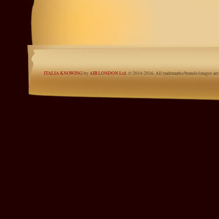
ITALIA KNOWING
by
AIB LONDON Ltd
. © 2014-2016. All tradem
ITALIA KNOWING
by
AIB LONDON Ltd
. © 2014-2016. All trademarks/brands/images are t