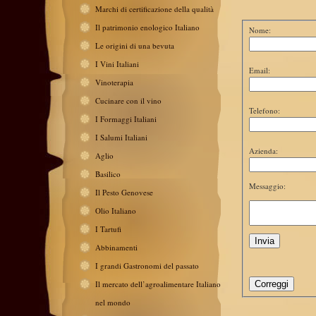
Marchi di certificazione della qualità
Il patrimonio enologico Italiano
Nome:
Le origini di una bevuta
I Vini Italiani
Email:
Vinoterapia
Cucinare con il vino
Telefono:
I Formaggi Italiani
I Salumi Italiani
Azienda:
Aglio
Basilico
Messaggio:
Il Pesto Genovese
Olio Italiano
I Tartufi
Abbinamenti
I grandi Gastronomi del passato
Il mercato dell’agroalimentare Italiano
nel mondo