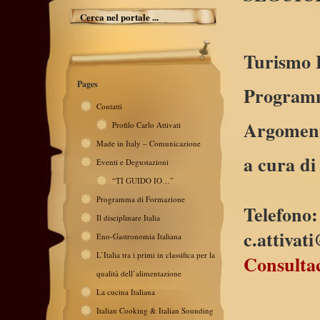
Turismo 
Pages
Programm
Contatti
Argomenti
Profilo Carlo Attivati
Made in Italy – Comunicazione
a cura di
Eventi e Degustazioni
“TI GUIDO IO…”
Programma di Formazione
Telefono
Il disciplinare Italia
c.attiva
Eno-Gastronomia Italiana
L’Italia tra i primi in classifica per la
Consultac
qualità dell’alimentazione
La cucina Italiana
Italian Cooking & Italian Sounding